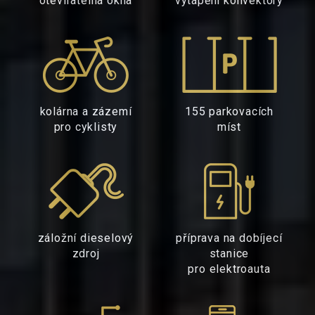
otevíratelná okna
vytápění konvektory
kolárna a zázemí
155 parkovacích
pro cyklisty
míst
záložní dieselový
příprava na dobíjecí
zdroj
stanice
pro elektroauta