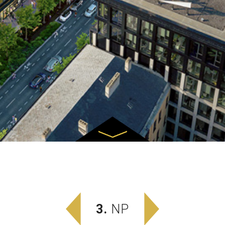
3.
NP