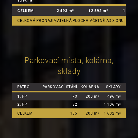
střecha
CELKEM
2 493 m
12 892 m
1 803 
2
2
CELKOVÁ PRONAJÍMATELNÁ PLOCHA VČETNĚ ADD-ONU
Parkovací místa, kolárna,
sklady
PATRO
PARKOVACÍ STÁNÍ
KOLÁRNA
SKLADY
1.
PP
73
200 m
496 m
2
2
2.
PP
82
1 106 m
2
CELKEM
155
200 m
1 602 m
2
2