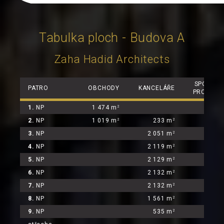
Tabulka ploch - Budova A
Zaha Hadid Architects
SPOLEČN
PATRO
OBCHODY
KANCELÁŘE
PROSTOR
1.
NP
1 474 m
309 
2
2.
NP
1 019 m
233 m
117 
2
2
3.
NP
2 051 m
219 
2
4.
NP
2 119 m
218 
2
5.
NP
2 129 m
221 
2
6.
NP
2 132 m
219 
2
7.
NP
2 132 m
221 
2
8.
NP
1 561 m
192 
2
9.
NP
535 m
87 
2