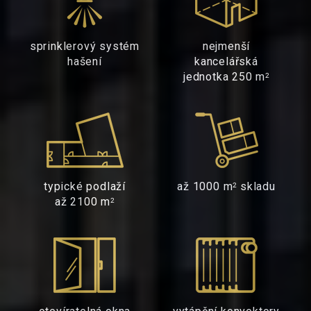
sprinklerový systém
nejmenší
hašení
kancelářská
jednotka 250 m
2
typické podlaží
až 1000 m
skladu
2
až 2100 m
2