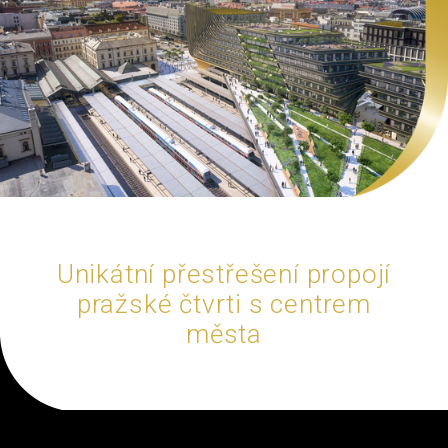
Unikátní přestřešení propojí
pražské čtvrti s centrem
města