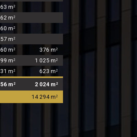
63 m
2
62 m
2
60 m
2
57 m
2
160 m
376 m
2
2
99 m
1 025 m
2
2
31 m
623 m
2
2
656 m
2 024 m
2
2
14 294 m
2