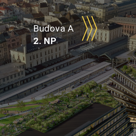
Budova A
2.
NP