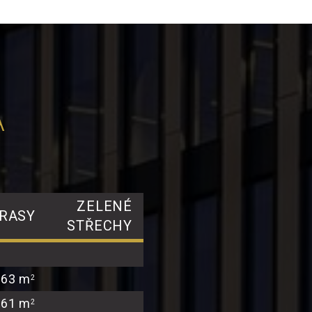
A
ZELENÉ
RASY
STŘECHY
63 m
2
61 m
2