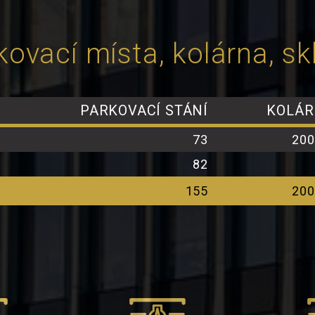
kovací místa, kolárna, sk
PARKOVACÍ STÁNÍ
KOLÁ
73
200
82
155
200