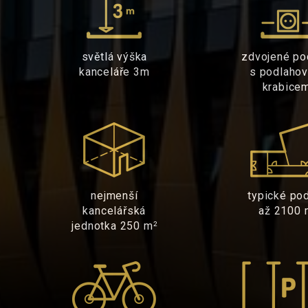
světlá výška
zdvojené po
kanceláře 3m
s podlaho
krabice
nejmenší
typické pod
kancelářská
až 2100 
jednotka 250 m
2