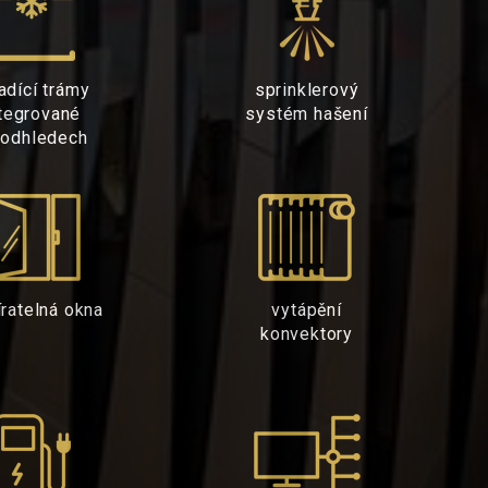
adící trámy
sprinklerový
tegrované
systém hašení
podhledech
íratelná okna
vytápění
konvektory