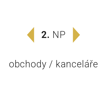
2.
NP
obchody / kanceláře