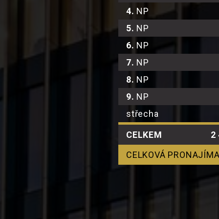
4.
NP
5.
NP
6.
NP
7.
NP
8.
NP
9.
NP
střecha
CELKEM
2
CELKOVÁ PRONAJÍMA