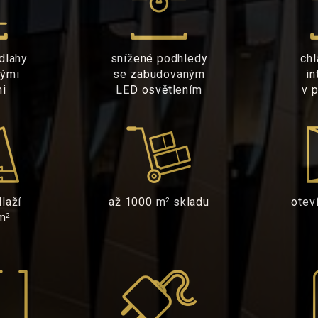
dlahy
snížené podhledy
chl
vými
se zabudovaným
in
mi
LED osvětlením
v 
laží
až 1000 m
skladu
otev
2
m
2