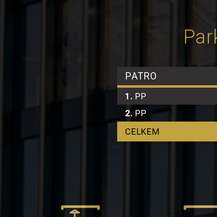
Par
PATRO
1.
PP
2.
PP
CELKEM