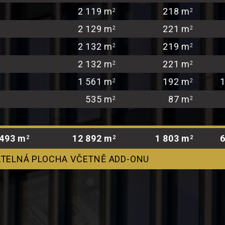
2 119 m
218 m
2
2
2 129 m
221 m
2
2
2 132 m
219 m
2
2
2 132 m
221 m
2
2
1 561 m
192 m
2
2
535 m
87 m
2
2
 493 m
12 892 m
1 803 m
2
2
2
TELNÁ PLOCHA VČETNĚ ADD-ONU