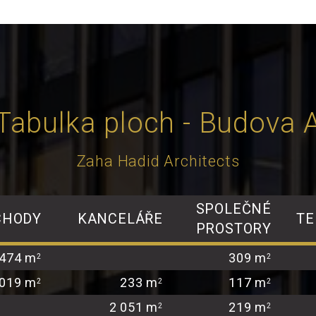
Tabulka ploch - Budova 
Zaha Hadid Architects
SPOLEČNÉ
CHODY
KANCELÁŘE
TE
PROSTORY
 474 m
309 m
2
2
 019 m
233 m
117 m
2
2
2
2 051 m
219 m
2
2