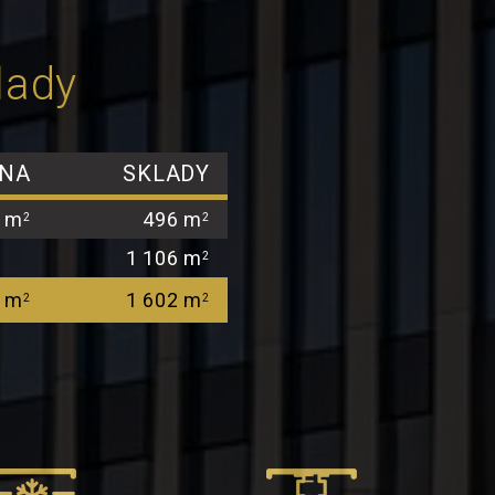
lady
RNA
SKLADY
 m
496 m
2
2
1 106 m
2
 m
1 602 m
2
2