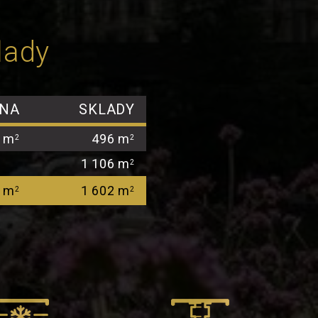
lady
RNA
SKLADY
 m
496 m
2
2
1 106 m
2
 m
1 602 m
2
2