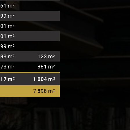
61 m
2
99 m
2
101 m
2
101 m
2
99 m
2
83 m
123 m
2
2
73 m
881 m
2
2
617 m
1 004 m
2
2
7 898 m
2