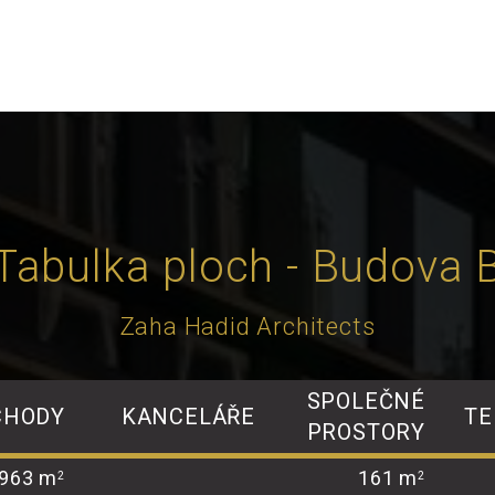
Tabulka ploch - Budova 
Zaha Hadid Architects
SPOLEČNÉ
CHODY
KANCELÁŘE
TE
PROSTORY
963 m
161 m
2
2