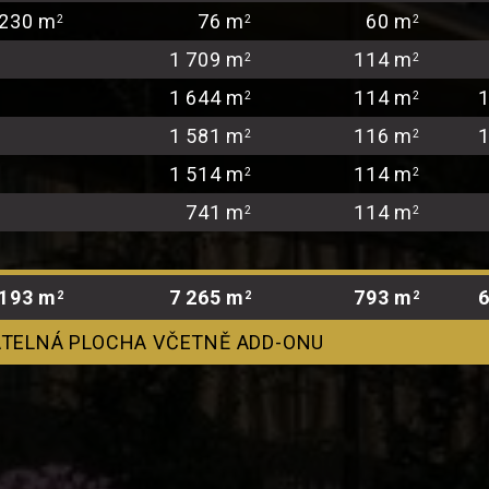
 230 m
76 m
60 m
2
2
2
1 709 m
114 m
2
2
1 644 m
114 m
2
2
1 581 m
116 m
2
2
1 514 m
114 m
2
2
741 m
114 m
2
2
 193 m
7 265 m
793 m
2
2
2
TELNÁ PLOCHA VČETNĚ ADD-ONU