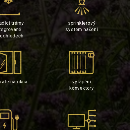
adící trámy
sprinklerový
tegrované
systém hašení
podhledech
íratelná okna
vytápění
konvektory