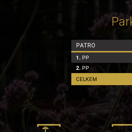
Par
PATRO
1.
PP
2.
PP
CELKEM