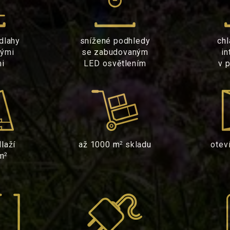
dlahy
snížené podhledy
chl
vými
se zabudovaným
in
mi
LED osvětlením
v 
laží
až 1000 m
skladu
otev
2
m
2