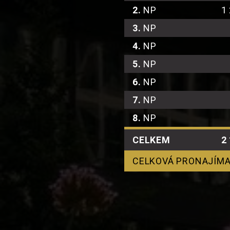
2.
NP
1
3.
NP
4.
NP
5.
NP
6.
NP
7.
NP
8.
NP
CELKEM
2
CELKOVÁ PRONAJÍMA