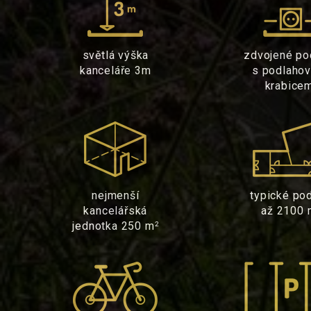
světlá výška
zdvojené po
kanceláře 3m
s podlaho
krabice
nejmenší
typické pod
kancelářská
až 2100 
jednotka 250 m
2